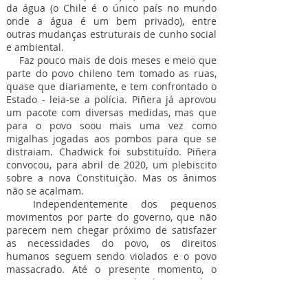
da água (o Chile é o único país no mundo
onde a água é um bem privado), entre
outras mudanças estruturais de cunho social
e ambiental.
Faz pouco mais de dois meses e meio que
parte do povo chileno tem tomado as ruas,
quase que diariamente, e tem confrontado o
Estado - leia-se a polícia. Piñera já aprovou
um pacote com diversas medidas, mas que
para o povo soou mais uma vez como
migalhas jogadas aos pombos para que se
distraiam. Chadwick foi substituído. Piñera
convocou, para abril de 2020, um plebiscito
sobre a nova Constituição. Mas os ânimos
não se acalmam.
Independentemente dos pequenos
movimentos por parte do governo, que não
parecem nem chegar próximo de satisfazer
as necessidades do povo, os direitos
humanos seguem sendo violados e o povo
massacrado. Até o presente momento, o
INDH (Instituto Nacional de Derechos
Humanos) registrou 359 lesões oculares,