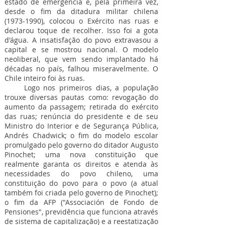
estado de emergência e, pela primeira vez,
desde o fim da ditadura militar chilena
(1973-1990)
, colocou o Exército nas ruas e
declarou toque de recolher. Isso foi a gota
d'água. A insatisfação do povo extravasou a
capital e se mostrou nacional. O modelo
neoliberal, que vem sendo implantado há
décadas no país, falhou miseravelmente. O
Chile inteiro foi às ruas.
Logo nos primeiros dias, a população
trouxe diversas pautas como: revogação do
aumento da passagem; retirada do exército
das ruas; renúncia do presidente e de seu
Ministro do Interior e de Segurança Pública,
Andrés Chadwick; o fim do modelo escolar
promulgado pelo governo do ditador Augusto
Pinochet; uma nova constituição que
realmente garanta os direitos e atenda às
necessidades do povo chileno, uma
constituição do povo para o povo (a atual
também foi criada pelo governo de Pinochet);
o fim da AFP ("Associación de Fondo de
Pensiones", previdência que funciona através
de sistema de capitalização) e a reestatização