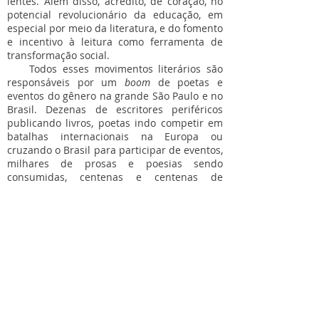
lentes. Além disso, acredito, de coração, no
potencial revolucionário da educação, em
especial por meio da literatura, e do fomento
e incentivo à leitura como ferramenta de
transformação social.
Todos esses movimentos literários são
responsáveis por um
boom
de poetas e
eventos do gênero na grande São Paulo e no
Brasil. Dezenas de escritores periféricos
publicando livros, poetas indo competir em
batalhas internacionais na Europa ou
cruzando o Brasil para participar de eventos,
milhares de prosas e poesias sendo
consumidas, centenas e centenas de
pessoas frequentando estes espaços, que
são de fala, mas são muito mais de escuta.
Rompendo invólucros, preconceitos,
estereótipos, senso comum, seus
participantes trazem histórias silenciadas
durante séculos e finalmente
conquistam espaços que são seus por
direito.